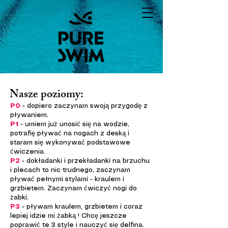
Nasze poziomy:
P0
- dopiero zaczynam swoją przygodę z
pływaniem.
P1
- umiem już unosić się na wodzie,
potrafię pływać na nogach z deską i
staram się wykonywać podstawowe
ćwiczenia.​
P2
- dokładanki i przekładanki na brzuchu
i plecach to nic trudnego, zaczynam
pływać pełnymi stylami - kraulem i
grzbietem. Zaczynam ćwiczyć nogi do
żabki.​
P3
- pływam kraulem, grzbietem i coraz
lepiej idzie mi żabką ! Chcę jeszcze
poprawić te 3 style i nauczyć się delfina.​